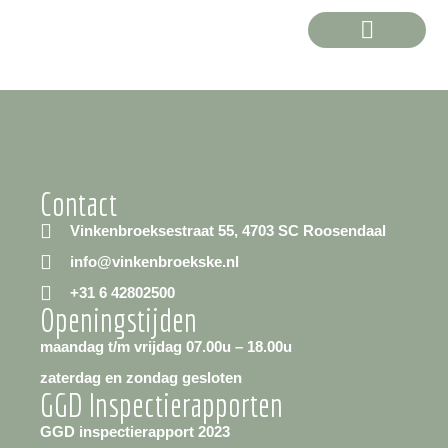
Onze boerderij
Praktische info
Contact
Vinkenbroeksestraat 55, 4703 SC Roosendaal
info@vinkenbroekske.nl
+31 6 42802500
Openingstijden
maandag t/m vrijdag 07.00u – 18.00u
zaterdag en zondag gesloten
GGD Inspectierapporten
GGD inspectierapport 2023